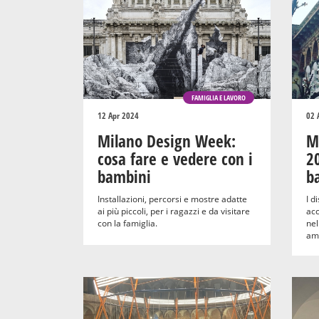
FAMIGLIA E LAVORO
12 Apr 2024
02 
Milano Design Week:
M
cosa fare e vedere con i
20
bambini
b
Installazioni, percorsi e mostre adatte
I d
ai più piccoli, per i ragazzi e da visitare
acc
con la famiglia.
nel
amb