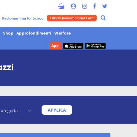
Radiomamma for School
Ottieni Radiomamma Card
Shop
Approfondimenti
Welfare
App
azzi
APPLICA