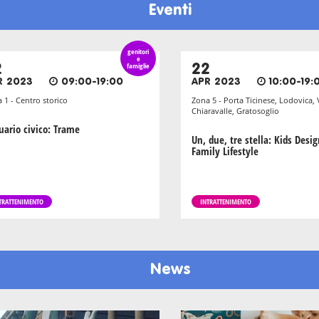
Eventi
genitori
e
2
famiglie
22
R 2023
09:00-19:00
APR 2023
10:00-19:
 1 - Centro storico
Zona 5 - Porta Ticinese, Lodovica, 
Chiaravalle, Gratosoglio
uario civico: Trame
Un, due, tre stella: Kids Desi
Family Lifestyle
TRATTENIMENTO
INTRATTENIMENTO
News