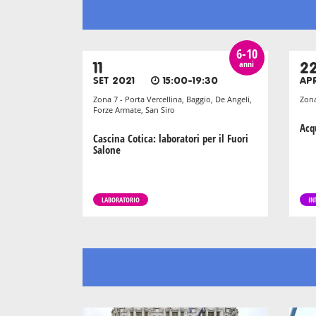
6-10
anni
11
2
SET 2021
15:00-19:30
AP
Zona 7 - Porta Vercellina, Baggio, De Angeli,
Zona
Forze Armate, San Siro
Acq
Cascina Cotica: laboratori per il Fuori
Salone
LABORATORIO
IN