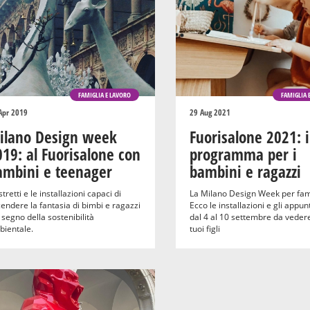
FAMIGLIA E LAVORO
FAMIGLIA 
Apr 2019
29 Aug 2021
ilano Design week
Fuorisalone 2021: i
19: al Fuorisalone con
programma per i
ambini e teenager
bambini e ragazzi
istretti e le installazioni capaci di
La Milano Design Week per fami
endere la fantasia di bimbi e ragazzi
Ecco le installazioni e gli appu
 segno della sostenibilità
dal 4 al 10 settembre da vedere
ientale.
tuoi figli