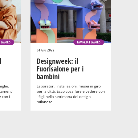
E LAVORO
FAMIGLIA E LAVORO
04 Giu 2022
l
Designweek: il
Fuorisalone per i
bambini
glie.
Laboratori, installazioni, musei in giro
ntamenti
per la città. Ecco cosa fare e vedere con
 con i
i figli nella settimana del design
milanese