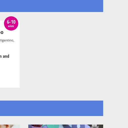
6-10
anni
00
Vigentino,
gn and