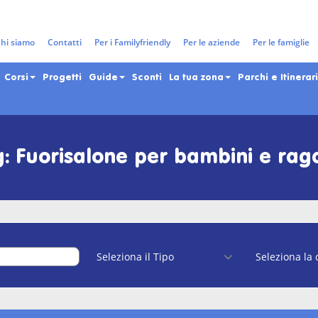
hi siamo
Contatti
Per i Familyfriendly
Per le aziende
Per le famiglie
Corsi
Progetti
Guide
Sconti
La tua zona
Parchi e Itinerari
: Fuorisalone per bambini e rag