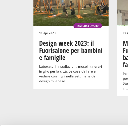
FAMIGLIA E LAVORO
16 Apr 2023
09 
Design week 2023: il
M
Fuorisalone per bambini
Fu
e famiglie
b
fa
Laboratori, installazioni, musei, itinerari
in giro per la città. Le cose da fare e
Ins
vedere con i figli nella settimana del
per
design milanese
Sta
citt