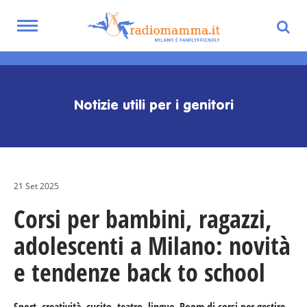
Toggle
navigation
Skip
to
main
Notizie utili per i genitori
content
21 Set 2025
Corsi per bambini, ragazzi,
adolescenti a Milano: novità
e tendenze back to school