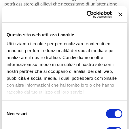
potrà assistere gli allievi che necessitano di un’attenzione
particolare) e il calcio integrato da G.S.
VIRTUS MILANO
CALCIO e il Baskin a Corsico.
Questo sito web utilizza i cookie
Trovi tutto nella
Guida corsi e attività pomeridiane per
Utilizziamo i cookie per personalizzare contenuti ed
bambini, ragazzi e adolescenti a Milano
annunci, per fornire funzionalità dei social media e per
analizzare il nostro traffico. Condividiamo inoltre
informazioni sul modo in cui utilizzi il nostro sito con i
Aggiungi un commento
nostri partner che si occupano di analisi dei dati web,
pubblicità e social media, i quali potrebbero combinarle
Il tuo nome
con altre informazioni che hai fornito loro o che hanno
raccolto dal tuo utilizzo dei loro servizi.
Email
Selezione
Necessari
del
consenso
Soggetto