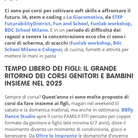
Ci sono poi corsi per coltivare soft skills e affrontare il
futuro.
IA, stem e coding
a
La Giocomotiva
, da
STEP
FuturabilityDistrict
,
Fun and School
,
Funlab workshop
,
BDC School Milano
.
E in un p
eriodo di difficoltà dei
ragazzi a tenere la concentrazione ecco che ci sono i
corsi di scherma, di scacchi
(
Funlab workshop
,
Bdc
School Milano e Cologno
), di cucina, fumetti e attività per
mettere le mani in pasta
TEMPO LIBERO DEI FIGLI: IL GRANDE
RITORNO DEI CORSI GENITORI E BAMBINI
INSIEME NEL 2025
Sempre di corsa?
Quest’anno ci sono molte proposte di
corsi da fare insieme ai figli,
magari nel weekend (il
sabato e la domenica mattina), ma anche in settimana.
BBfly
Dance Studio
apre il corso FAMILY FIT! pensato per coppie
formate da genitore e figlio (età minima 6/7 anni), dove il
movimento diventa un momento di condivisione, gioco e
benessere. Da
Oltre le Impronte
le domeniche d’inverno