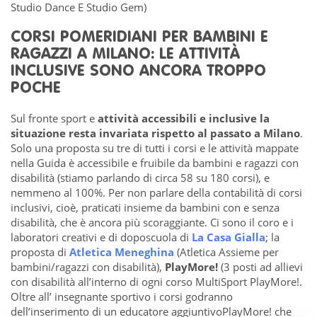
Studio Dance E Studio Gem)
CORSI POMERIDIANI PER BAMBINI E
RAGAZZI A MILANO: LE ATTIVITÀ
INCLUSIVE SONO ANCORA TROPPO
POCHE
Sul fronte sport e
attività accessibili e inclusive la
situazione resta invariata rispetto al passato a Milano
.
Solo una proposta su tre di tutti i corsi e le attività mappate
nella Guida è accessibile e fruibile da bambini e ragazzi con
disabilità (stiamo parlando di circa 58 su 180 corsi), e
nemmeno al 100%. Per non parlare della contabilità di corsi
inclusivi, cioè, praticati insieme da bambini con e senza
disabilità, che è ancora più scoraggiante. Ci sono il coro e i
laboratori creativi e di doposcuola di
La Casa Gialla
; la
proposta di
Atletica Meneghina
(Atletica Assieme per
bambini/ragazzi con disabilità),
PlayMore!
(3 posti ad allievi
con disabilità all’interno di ogni corso MultiSport PlayMore!.
Oltre all’ insegnante sportivo i corsi godranno
dell’inserimento di un educatore aggiuntivoPlayMore! che