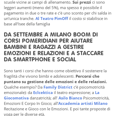
scuole vicine ai campi di allenamento.
Sui prezzi
ci sono
leggeri aumenti (meno del 5%), ma spesso è possibile il
pagamento in due o tre rate e c’è uno sconto per chi salda in
un’unica tranche.
Al Teatro PimOff
il costo si stabilisce in
base all’Isee della famiglia
DA SETTEMBRE A MILANO BOOM DI
CORSI POMERIDIANI PER AIUTARE
BAMBINI E RAGAZZI A GESTIRE
EMOZIONI E RELAZIONI E A STACCARE
DA SMARTPHONE E SOCIAL
Sono tanti i corsi che hanno come obiettivo il sostenere la
fragilità che vivono bimbi e adolescenti.
Percorsi che
puntano su gestione delle emozioni e delle relazioni.
Qualche esempio?
Da
Family District
c’è psicomotricità
emozionale): da
Eclcektica
il teatro espressione; a
La
Giocomotiva
danzatricità; all’
Asilo Bianco
Psicomotricità,
Emozioni E Corpo In Gioco; all’
Accademia artisti Milano
Recitazione e Gioco con le Emozioni. E poi tante proposte di
yoga per le diverse età.