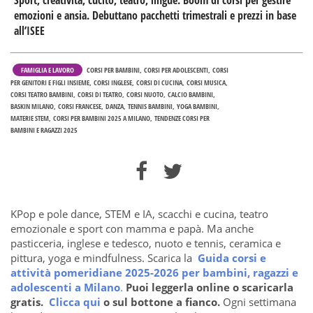
Sport, creatività, cucito, teatro, lingue. Boom di corsi per gestire
emozioni e ansia. Debuttano pacchetti trimestrali e prezzi in base
all’ISEE
FAMIGLIA E LAVORO
CORSI PER BAMBINI
CORSI PER ADOLESCENTI
CORSI
PER GENITORI E FIGLI INSIEME
CORSI INGLESE
CORSI DI CUCINA
CORSI MUSICA
CORSI TEATRO BAMBINI
CORSI DI TEATRO
CORSI NUOTO
CALCIO BAMBINI
BASKIN MILANO
CORSI FRANCESE
DANZA
TENNIS BAMBINI
YOGA BAMBINI
MATERIE STEM
CORSI PER BAMBINI 2025 A MILANO
TENDENZE CORSI PER
BAMBINI E RAGAZZI 2025
KPop e
pole dance, STEM e IA, scacchi e cucina, teatro
emozionale e sport con mamma e papà. Ma anche
pasticceria, inglese e tedesco, nuoto e tennis, ceramica e
pittura, yoga e mindfulness.
Scarica la
Guida corsi e
attività pomeridiane 2025-2026 per bambini, ragazzi e
adolescenti a Milano
.
Puoi leggerla online o scaricarla
gratis.
Clicca qui
o sul bottone a fianco.
Ogni settimana