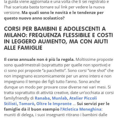
la guida viene aggiornata e una volta che ti sei registrato e
l'hai scaricata basta tornare sul link per vedere la nuova
versione.
Ma quali sono le novità e le tendenze per
questo nuovo anno scolastico?
CORSI PER BAMBINI E ADOLESCENTI A
MILANO: FREQUENZA FLESSIBILE E COSTI
IN LEGGERO AUMENTO, MA CON AIUTI
ALLE FAMIGLIE
Il corso annuale non è più la regola.
Moltissime proposte
sono quadrimestrali (soprattutto per quelle non sportive) e
ci sono poi proposte “a pacchetto”. Sono corsi “one shot” che
non impegnano economicamente per un anno intero e non
impegnano il tempo dei figli tutto l’anno. Sono anche
dunque un modo per provare cose diverse nei vari mesi. Si
tratta soprattutto di attività creative, date un’occhiata ai corsi
familyfriendly di
Ranaba
,
Munlab
,
Atelier Piccoli
Stilisti
,
Tomorò
,
Oltre le Impronte
…
Sui servizi per le
famiglie dà il buon esempio
l’Atletica Meneghina
:
muniti di delega, i suoi insegnanti ritirano i bambini dalle