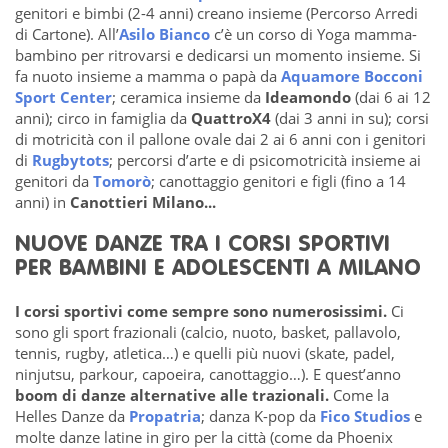
genitori e bimbi (2-4 anni) creano insieme (Percorso Arredi
di Cartone). All’
Asilo Bianco
c’è un corso di Yoga mamma-
bambino per ritrovarsi e dedicarsi un momento insieme. Si
fa nuoto insieme a mamma o papà da
Aquamore Bocconi
Sport Center
; ceramica insieme da
Ideamondo
(dai 6 ai 12
anni); circo in famiglia da
QuattroX4
(dai 3 anni in su); corsi
di motricità con il pallone ovale dai 2 ai 6 anni con i genitori
di
Rugbytots
; percorsi d’arte e di psicomotricità insieme ai
genitori da
Tomorò
; canottaggio genitori e figli (fino a 14
anni) in
Canottieri Milano...
NUOVE DANZE TRA I CORSI SPORTIVI
PER BAMBINI E ADOLESCENTI A MILANO
I corsi sportivi come sempre sono numerosissimi.
Ci
sono gli sport frazionali (calcio, nuoto, basket, pallavolo,
tennis, rugby, atletica…) e quelli più nuovi (skate, padel,
ninjutsu, parkour, capoeira, canottaggio…). E quest’anno
boom di danze alternative alle trazionali.
Come la
Helles Danze da
Propatria
; danza K-pop da
Fico Studios
e
molte danze latine in giro per la città (come da
Phoenix