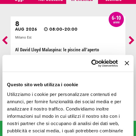
6-10
anni
8
AUG 2026
08:00-20:00
Milano Est
Al David Lloyd Malaspina: le piscine all'aperto
INTRATTENIMENTO
Questo sito web utilizza i cookie
TUTTI GLI EVENTI
Utilizziamo i cookie per personalizzare contenuti ed
annunci, per fornire funzionalità dei social media e per
analizzare il nostro traffico. Condividiamo inoltre
informazioni sul modo in cui utilizzi il nostro sito con i
nostri partner che si occupano di analisi dei dati web,
VAI AI PARCHI E AGLI ITINERARI
Parchi e itinerari
pubblicità e social media, i quali potrebbero combinarle