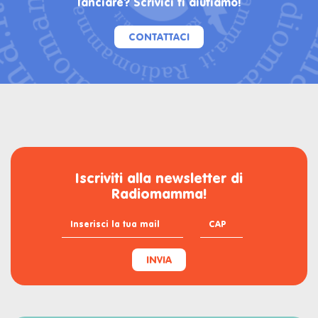
lanciare? Scrivici ti aiutiamo!
CONTATTACI
Iscriviti alla newsletter di
Radiomamma!
INVIA