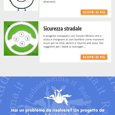
divertenti
SCOPRI DI PIÙ
Sicurezza stradale
Il progetto sviluppato con Citroen Milano che ti
aiuta a insegnare ai tuoi bambini come muoversi
sicuri per la città, dentro e intorno alle auto. Dai
seggiolini per i bebè ai teenager...
SCOPRI DI PIÙ
Hai un problema da risolvere? Un progetto da