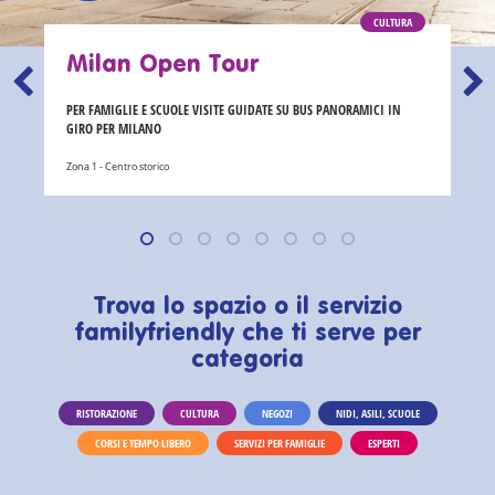
CULTURA
Milan Open Tour
PER FAMIGLIE E SCUOLE VISITE GUIDATE SU BUS PANORAMICI IN
GIRO PER MILANO
Zona 1 - Centro storico
Trova lo spazio o il servizio
familyfriendly che ti serve per
categoria
RISTORAZIONE
CULTURA
NEGOZI
NIDI, ASILI, SCUOLE
CORSI E TEMPO LIBERO
SERVIZI PER FAMIGLIE
ESPERTI