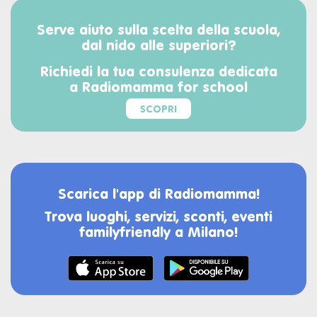
Serve aiuto sulla scelta della scuola,
dal nido alle superiori?
Richiedi la tua consulenza dedicata
a Radiomamma for school
SCOPRI
Scarica l'app di Radiomamma!
Trova luoghi, servizi, sconti, eventi
familyfriendly a Milano!